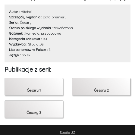
swoim rodzaju, niesamowity efekt.
Autor :
Hitohai
Szczegóły wydania :
Data premiery
Seria :
Česary
Status polskiego wydania :
zakończona
Gatunek :
komedia, przygodowy
Kategoria wiekowa :
14+
Wydawca :
Studio JG
Liczba tomów w Polsce :
7.
Język :
polski
Publikacje z serii:
Česary 1
Česary 2
Česary 3
Studio JG