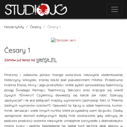
Nasze tytuły
Česary
Česary 1
Česary 1
Zamów już teraz na
Mroczna i zabawna polska manga autorstwa niezwykle utalentowanej
Katarzyny Wasylak, znanej także pod pseudonimem Hitohai. Przedziwna
historia Eliasa, Akiry i jego przeszłości. Wiele pytań sprowadzają tajemniczy
posąg Świętego Pamięci, Tajemniczy Sekciarz oraz kręcące się wokół
żywych ?Śmierci?. Czytelnicy dowiedzą się także jak robić ?zakupy
spożywcze? i ile jest połączeń między wymiarami (pomijając fakt, iż ?Niema
żadnych wymiarów-srarów!?). Opowieść ta łączy w sobie tajemnice, humor,
mrok, sensacje i wiele innych nurtów które przypadną wam do gustu. Osoby
spragnione doznań estetycznych będą mile zaskoczone, gdy odkryją, że
podczas produkcji autorka niezwykle umiejętnie korzystała z dobrodziejstw
rastra, tuszu i pędzla. Nakładanie na siebie tych technik daje jedyny w