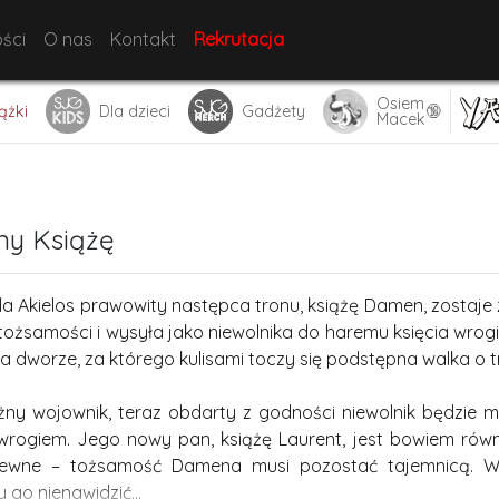
ści
O nas
Kontakt
Rekrutacja
Osiem
🔞
ążki
Dla dzieci
Gadżety
Macek
ny Książę
óla Akielos prawowity następca tronu, książę Damen, zostaje
ożsamości i wysyła jako niewolnika do haremu księcia wro
a dworze, za którego kulisami toczy się podstępna walka o t
ny wojownik, teraz obdarty z godności niewolnik będzie m
rogiem. Jego nowy pan, książę Laurent, jest bowiem równ
pewne – tożsamość Damena musi pozostać tajemnicą. W 
 go nienawidzić…