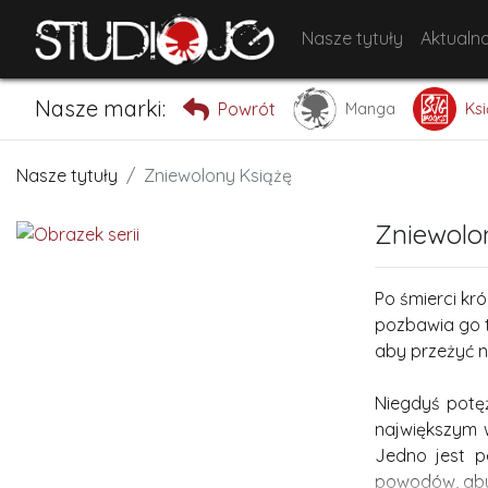
Nasze tytuły
Aktualno
Nasze marki:
Powrót
Manga
Ksi
Nasze tytuły
Zniewolony Książę
Zniewolo
Po śmierci kr
pozbawia go t
aby przeżyć n
Niegdyś potęż
największym w
Jedno jest 
powodów, aby