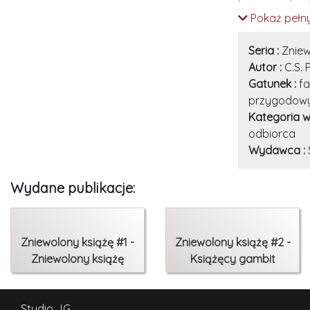
Trylogia "Capt
Pokaż pełny
której nic nie
Seria :
Zniew
Autor :
C.S. 
Gatunek :
fa
przygodow
Kategoria w
odbiorca
Wydawca :
Wydane publikacje:
Zniewolony książę #1 -
Zniewolony książę #2 -
Zniewolony książę
Książęcy gambit
Studio JG