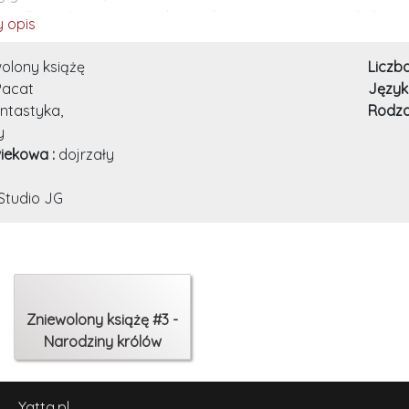
ive Prince" to światowy bestseller autorstwa australijskiej p
 opis
 jest takie, jakim wydaje się na początku.
olony książę
Liczb
Pacat
Język
ntastyka,
Rodza
y
iekowa :
dojrzały
Studio JG
Zniewolony książę #3 -
Narodziny królów
Yatta.pl