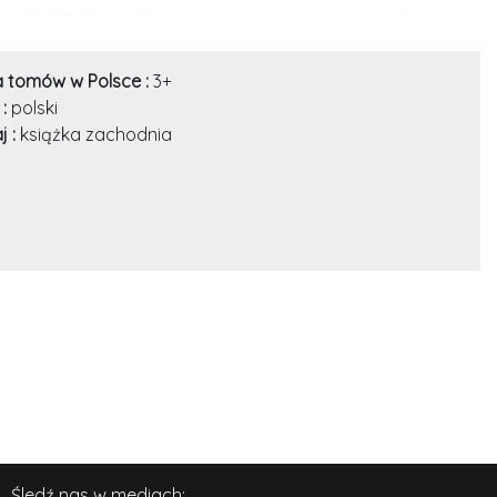
isarki C.S. Pacat. Poznaj trzymającą w napięciu historię, w
a tomów w Polsce :
3+
 :
polski
j :
książka zachodnia
Śledź nas w mediach: