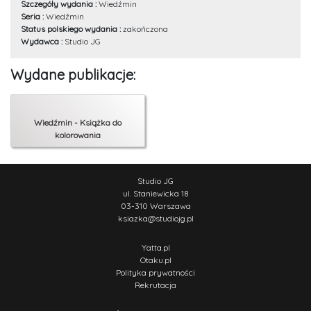
Szczegóły wydania :
Wiedźmin
Seria :
Wiedźmin
Status polskiego wydania :
zakończona
Wydawca :
Studio JG
Wydane publikacje:
Wiedźmin - Książka do
kolorowania
Studio JG
ul. Staniewicka 18
03-310 Warszawa
ksiazka
@
studiojg.pl
Yatta.pl
Otaku.pl
Polityka prywatności
Rekrutacja