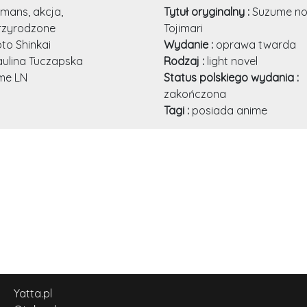
mans, akcja,
Tytuł oryginalny :
Suzume n
zyrodzone
Tojimari
to Shinkai
Wydanie :
oprawa twarda
aulina Tuczapska
Rodzaj :
light novel
me LN
Status polskiego wydania :
zakończona
Tagi :
posiada anime
Yatta.pl