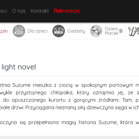
ści
O nas
Kontakt
Rekrutacja
Osiem
🔞
ążki
Dla dzieci
Gadżety
Macek
light novel
etnia Suzume mieszka z ciocią w spokojnym portowym mi
wykle przystojnego chłopaka, który oznajmia jej, że
 do opuszczonego kurortu z gorącymi źródłami. Tam, po
iałe drzwi. Przyciągana nieznaną siłą dziewczyna sięga w ich 
oczyna się przepełniona magią historia Suzume, która w 