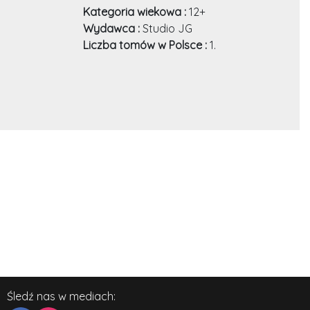
o
Kategoria wiekowa :
12+
Wydawca :
Studio JG
Liczba tomów w Polsce :
1.
Śledź nas w mediach: