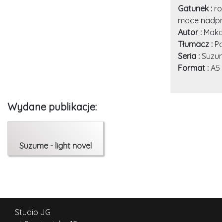
Gatunek :
ro
moce nadpr
Autor :
Mako
Tłumacz :
P
Seria :
Suzu
Format :
A5
Wydane publikacje:
Suzume - light novel
Studio JG