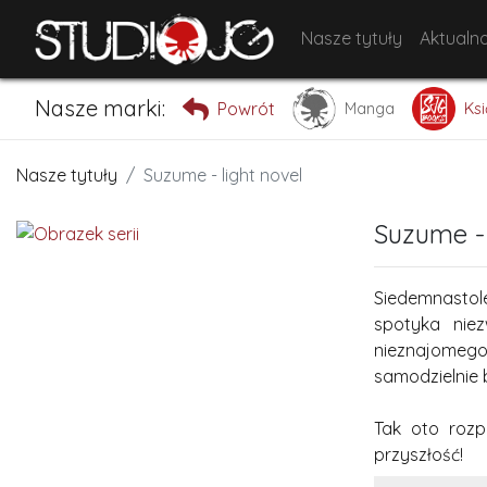
Nasze tytuły
Aktualno
Nasze marki:
Powrót
Manga
Ksi
Nasze tytuły
Suzume - light novel
Suzume - 
Siedemnastol
spotyka niez
nieznajomego
samodzielnie b
Tak oto rozp
przyszłość!