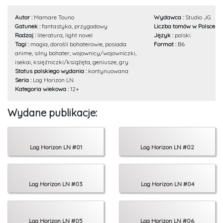
przeciwko graczom?
Autor :
Mamare Touno
Wydawca :
Studio JG
Gatunek :
fantastyka, przygodowy
Liczba tomów w Polsce :
9
Rodzaj :
literatura, light novel
Język :
polski
Tagi :
magia, dorośli bohaterowie, posiada
Format :
B6
anime, silny bohater, wojownicy/wojowniczki,
isekai, księżniczki/książęta, geniusze, gry
Status polskiego wydania :
kontynuowana
Seria :
Log Horizon LN
Kategoria wiekowa :
12+
Wydane publikacje:
Log Horizon LN #01
Log Horizon LN #02
Log Horizon LN #03
Log Horizon LN #04
Log Horizon LN #05
Log Horizon LN #06