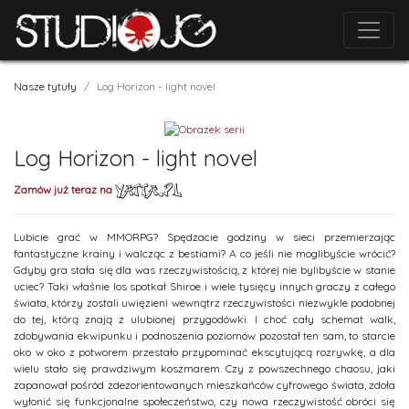
Nasze tytuły
Log Horizon - light novel
Log Horizon - light novel
Zamów już teraz na
Lubicie grać w MMORPG? Spędzacie godziny w sieci przemierzając
fantastyczne krainy i walcząc z bestiami? A co jeśli nie moglibyście wrócić?
Gdyby gra stała się dla was rzeczywistością, z której nie bylibyście w stanie
uciec? Taki właśnie los spotkał Shiroe i wiele tysięcy innych graczy z całego
świata, którzy zostali uwięzieni wewnątrz rzeczywistości niezwykle podobnej
do tej, którą znają z ulubionej przygodówki. I choć cały schemat walk,
zdobywania ekwipunku i podnoszenia poziomów pozostał ten sam, to starcie
oko w oko z potworem przestało przypominać ekscytującą rozrywkę, a dla
wielu stało się prawdziwym koszmarem. Czy z powszechnego chaosu, jaki
zapanował pośród zdezorientowanych mieszkańców cyfrowego świata, zdoła
wyłonić się funkcjonalne społeczeństwo, czy nowa rzeczywistość obróci się