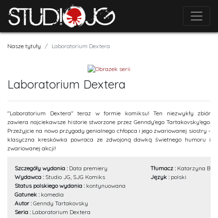
Nasze tytuły
Laboratorium Dextera
Laboratorium Dextera
"Laboratorium Dextera" teraz w formie komiksu! Ten niezwykły zbiór
zawiera najciekawsze historie stworzone przez Genndy'ego Tartakovsky'ego.
Przeżyjcie na nowo przygody genialnego chłopca i jego zwariowanej siostry -
klasyczna kreskówka powraca ze zdwojoną dawką świetnego humoru i
zwariowanej akcji!
Szczegóły wydania :
Data premiery
Tłumacz :
Katarzyna Bur
Wydawca :
Studio JG, SJG Komiks
Język :
polski
Status polskiego wydania :
kontynuowana
Gatunek :
komedia
Autor :
Genndy Tartakovsky
Seria :
Laboratorium Dextera