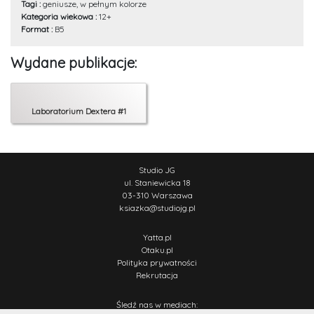
Tagi :
geniusze, w pełnym kolorze
Kategoria wiekowa :
12+
Format :
B5
Wydane publikacje:
Laboratorium Dextera #1
Studio JG
ul. Staniewicka 18
03-310 Warszawa
ksiazka
@
studiojg.pl
Yatta.pl
Otaku.pl
Polityka prywatności
Rekrutacja
Śledź nas w mediach: