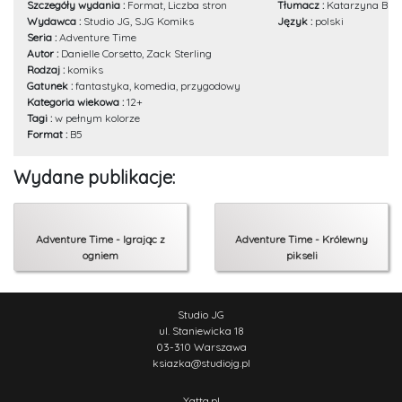
Szczegóły wydania :
Format, Liczba stron
Tłumacz :
Katarzyna Bur
Wydawca :
Studio JG, SJG Komiks
Język :
polski
Seria :
Adventure Time
Autor :
Danielle Corsetto, Zack Sterling
Rodzaj :
komiks
Gatunek :
fantastyka, komedia, przygodowy
Kategoria wiekowa :
12+
Tagi :
w pełnym kolorze
Format :
B5
Wydane publikacje:
Adventure Time - Igrając z
Adventure Time - Królewny
ogniem
pikseli
Studio JG
ul. Staniewicka 18
03-310 Warszawa
ksiazka
@
studiojg.pl
Yatta.pl