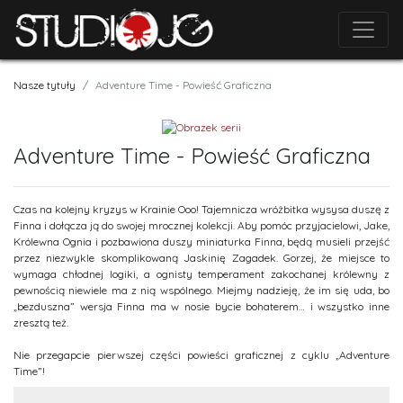
Nasze tytuły
Adventure Time - Powieść Graficzna
Adventure Time - Powieść Graficzna
Czas na kolejny kryzys w Krainie Ooo! Tajemnicza wróżbitka wysysa duszę z
Finna i dołącza ją do swojej mrocznej kolekcji. Aby pomóc przyjacielowi, Jake,
Królewna Ognia i pozbawiona duszy miniaturka Finna, będą musieli przejść
przez niezwykle skomplikowaną Jaskinię Zagadek. Gorzej, że miejsce to
wymaga chłodnej logiki, a ognisty temperament zakochanej królewny z
pewnością niewiele ma z nią wspólnego. Miejmy nadzieję, że im się uda, bo
„bezduszna” wersja Finna ma w nosie bycie bohaterem… i wszystko inne
zresztą też.
Nie przegapcie pierwszej części powieści graficznej z cyklu „Adventure
Time”!