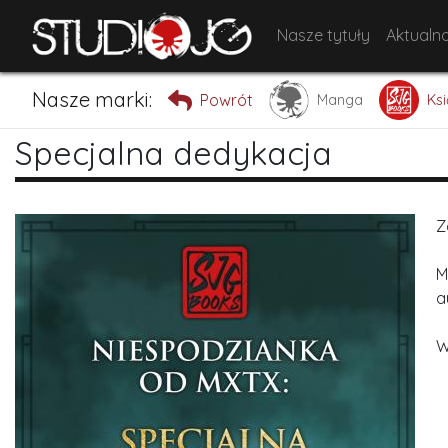
Nasze tytuły
Aktualno
Nasze marki:
Powrót
Manga
Ksi
Specjalna dedykacja
Z
M
a
W