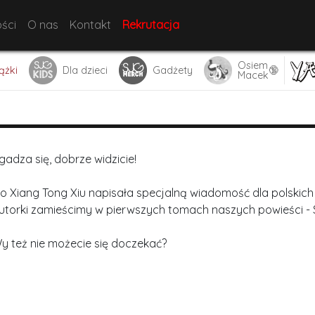
ści
O nas
Kontakt
Rekrutacja
Osiem
🔞
ążki
Dla dzieci
Gadżety
Macek
gadza się, dobrze widzicie!
o Xiang Tong Xiu napisała specjalną wiadomość dla polskich
utorki zamieścimy w pierwszych tomach naszych powieści - 
y też nie możecie się doczekać?